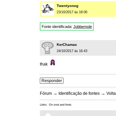
Twentyoneg
23/10/2017 às 18:00
Fonte identificada:
Jobbernole
KerChamas
24/10/2017 às 16:43
thak
Responder
→
→
Fórum
Identificação de fontes
Volta
Links:
On snot and fonts