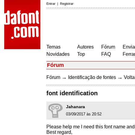
Entrar
|
Registrar
Temas
Autores
Fórum
Envia
Novidades
Top
FAQ
Ferra
Fórum
→
→
Fórum
Identificação de fontes
Volta
font identification
Jahanara
03/09/2017 às 20:52
Please help me I need this font name and F
Best regard,