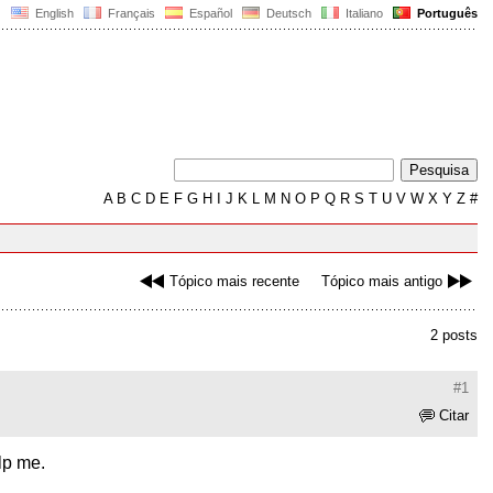
English
Français
Español
Deutsch
Italiano
Português
A
B
C
D
E
F
G
H
I
J
K
L
M
N
O
P
Q
R
S
T
U
V
W
X
Y
Z
#
Tópico mais recente
Tópico mais antigo
2 posts
#1
Citar
lp me.