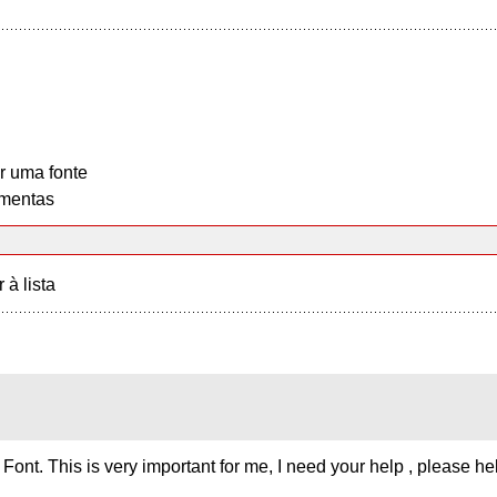
r uma fonte
mentas
r à lista
ont. This is very important for me, I need your help , please he