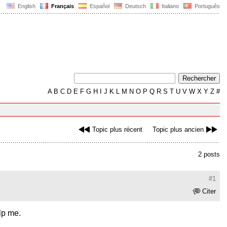
English
Français
Español
Deutsch
Italiano
Português
A
B
C
D
E
F
G
H
I
J
K
L
M
N
O
P
Q
R
S
T
U
V
W
X
Y
Z
#
Topic plus récent
Topic plus ancien
2 posts
#1
Citer
lp me.