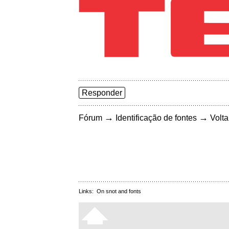
Responder
→
→
Fórum
Identificação de fontes
Volta
Links:
On snot and fonts