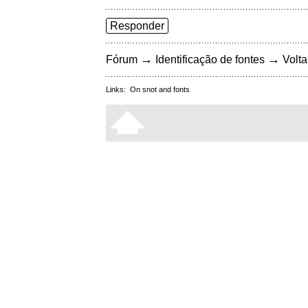
Responder
→
→
Fórum
Identificação de fontes
Volta
Links:
On snot and fonts