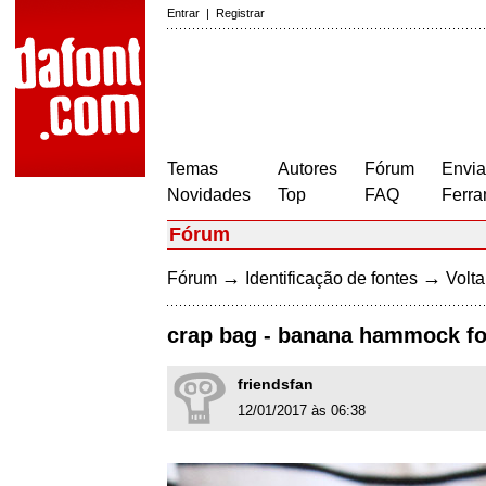
Entrar
|
Registrar
Temas
Autores
Fórum
Envia
Novidades
Top
FAQ
Ferra
Fórum
→
→
Fórum
Identificação de fontes
Volta
crap bag - banana hammock f
friendsfan
12/01/2017 às 06:38