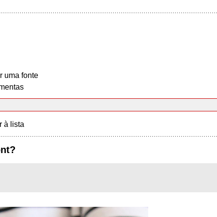
r uma fonte
mentas
r à lista
ont?