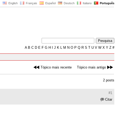
English
Français
Español
Deutsch
Italiano
Português
A
B
C
D
E
F
G
H
I
J
K
L
M
N
O
P
Q
R
S
T
U
V
W
X
Y
Z
#
Tópico mais recente
Tópico mais antigo
2 posts
#1
Citar