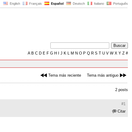
English
Français
Español
Deutsch
Italiano
Português
A
B
C
D
E
F
G
H
I
J
K
L
M
N
O
P
Q
R
S
T
U
V
W
X
Y
Z
#
Tema más reciente
Tema más antiguo
2 posts
#1
Citar