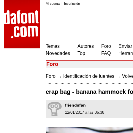
Mi cuenta
|
Inscripción
Temas
Autores
Foro
Enviar
Novedades
Top
FAQ
Herram
Foro
→
→
Foro
Identificación de fuentes
Volve
crap bag - banana hammock f
friendsfan
12/01/2017 a las 06:38