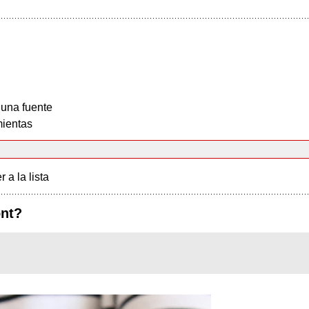
 una fuente
ientas
r a la lista
ont?