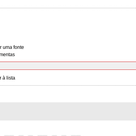
r uma fonte
mentas
r à lista