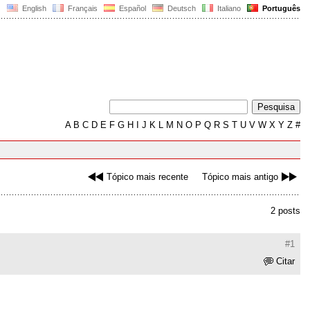
English
Français
Español
Deutsch
Italiano
Português
A
B
C
D
E
F
G
H
I
J
K
L
M
N
O
P
Q
R
S
T
U
V
W
X
Y
Z
#
Tópico mais recente
Tópico mais antigo
2 posts
#1
Citar