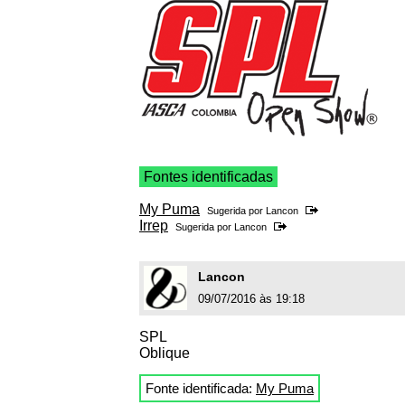
Fontes identificadas
My Puma
Sugerida por
Lancon
Irrep
Sugerida por
Lancon
Lancon
09/07/2016 às 19:18
SPL
Oblique
Fonte identificada:
My Puma