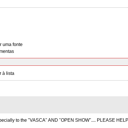
r uma fonte
mentas
r à lista
onts, specially to the "VASCA" AND "OPEN SHOW".... PLEASE HEL