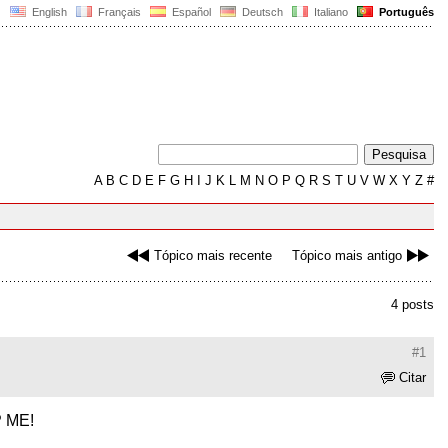
English
Français
Español
Deutsch
Italiano
Português
A
B
C
D
E
F
G
H
I
J
K
L
M
N
O
P
Q
R
S
T
U
V
W
X
Y
Z
#
Tópico mais recente
Tópico mais antigo
4 posts
#1
Citar
P ME!