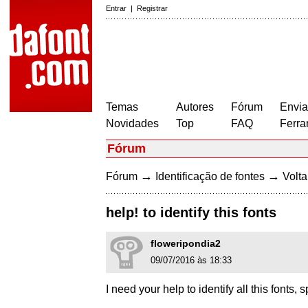
Entrar
|
Registrar
Temas
Autores
Fórum
Envia
Novidades
Top
FAQ
Ferra
Fórum
→
→
Fórum
Identificação de fontes
Volta
help! to identify this fonts
floweripondia2
09/07/2016 às 18:33
I need your help to identify all this f