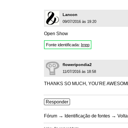
Lancon
09/07/2016 às 19:20
Open Show
Fonte identificada:
Irrep
floweripondia2
11/07/2016 às 18:58
THANKS SO MUCH, YOU'RE AWESOM
Responder
→
→
Fórum
Identificação de fontes
Volta