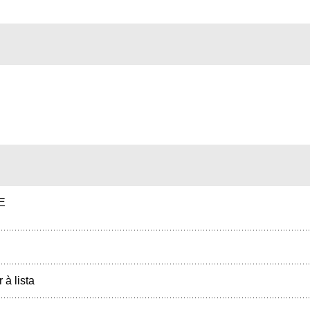
E
r à lista