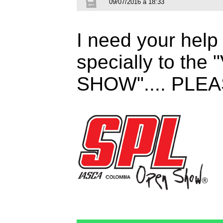
09/07/2016 à 18:33
I need your help t
specially to th
SHOW".... PLE