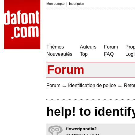
Mon compte
|
Inscription
Thèmes
Auteurs
Forum
Prop
Nouveautés
Top
FAQ
Logi
Forum
→
→
Forum
Identification de police
Retou
help! to identif
floweripondia2