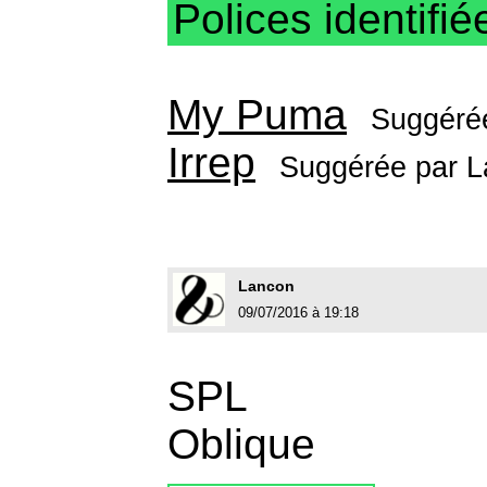
Polices identifié
My Puma
Suggéré
Irrep
Suggérée par
L
Lancon
09/07/2016 à 19:18
SPL
Oblique