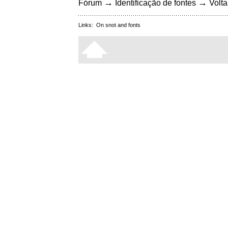
→
→
Fórum
Identificação de fontes
Volta
Links:
On snot and fonts