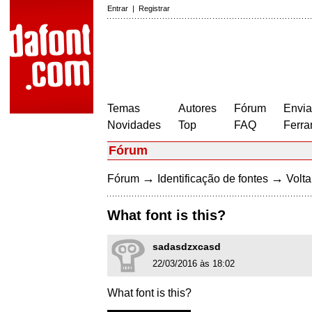
Entrar
|
Registrar
Temas
Autores
Fórum
Envia
Novidades
Top
FAQ
Ferra
Fórum
→
→
Fórum
Identificação de fontes
Volta
What font is this?
sadasdzxcasd
22/03/2016 às 18:02
What font is this?