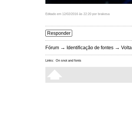
Editado em 12/02/2016 às 22:20 por brakesa
Responder
→
→
Fórum
Identificação de fontes
Volta
Links:
On snot and fonts