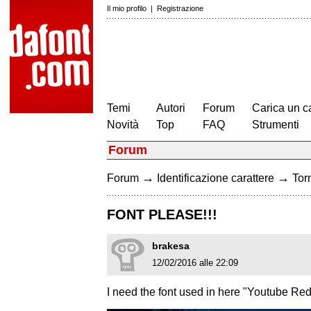
Il mio profilo
|
Registrazione
Temi
Autori
Forum
Carica un c
Novità
Top
FAQ
Strumenti
Forum
→
→
Forum
Identificazione carattere
Torn
FONT PLEASE!!!
brakesa
12/02/2016 alle 22:09
I need the font used in here "Youtube Red