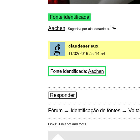
Fonte identificada
Aachen
Sugerida por
claudeserieux
claudeserieux
11/02/2016 às 14:54
Fonte identificada:
Aachen
Responder
→
→
Fórum
Identificação de fontes
Volta
Links:
On snot and fonts