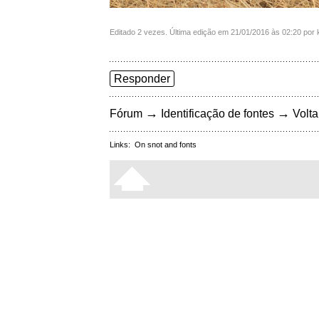
Editado 2 vezes. Última edição em 21/01/2016 às 02:20 por 
Responder
→
→
Fórum
Identificação de fontes
Volta
Links:
On snot and fonts