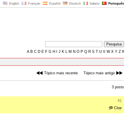
English
Français
Español
Deutsch
Italiano
Português
A
B
C
D
E
F
G
H
I
J
K
L
M
N
O
P
Q
R
S
T
U
V
W
X
Y
Z
#
Tópico mais recente
Tópico mais antigo
3 posts
#1
Citar