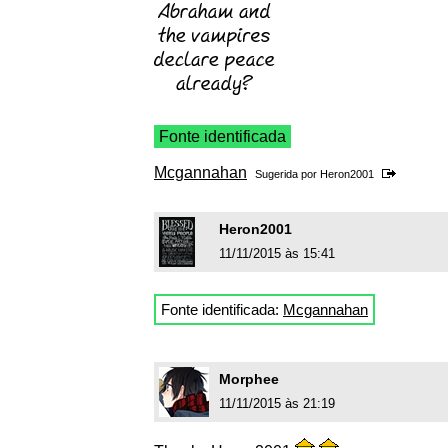
Fonte identificada
Mcgannahan
Sugerida por
Heron2001
Heron2001
11/11/2015 às 15:41
Fonte identificada:
Mcgannahan
Morphee
11/11/2015 às 21:19