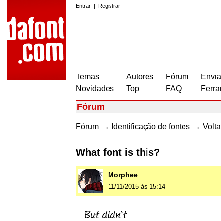
Entrar
|
Registrar
Temas
Autores
Fórum
Envia
Novidades
Top
FAQ
Ferra
Fórum
→
→
Fórum
Identificação de fontes
Volta
What font is this?
Morphee
11/11/2015 às 15:14