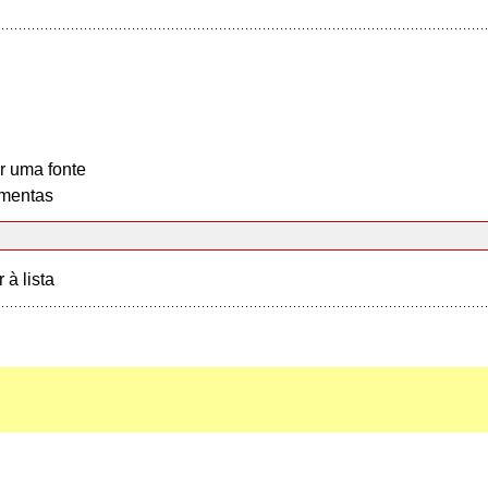
r uma fonte
mentas
r à lista