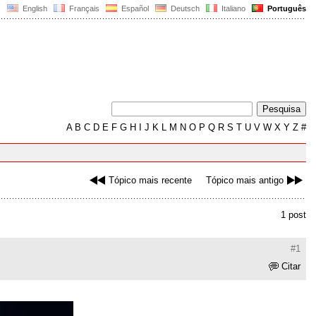
English
Français
Español
Deutsch
Italiano
Português
A
B
C
D
E
F
G
H
I
J
K
L
M
N
O
P
Q
R
S
T
U
V
W
X
Y
Z
#
Tópico mais recente
Tópico mais antigo
1 post
#1
Citar