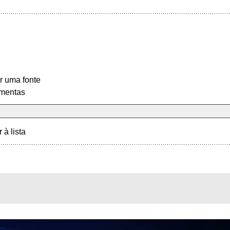
r uma fonte
mentas
r à lista