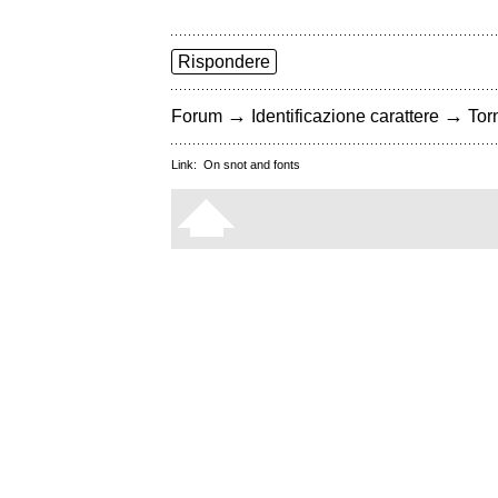
Rispondere
→
→
Forum
Identificazione carattere
Torn
Link:
On snot and fonts