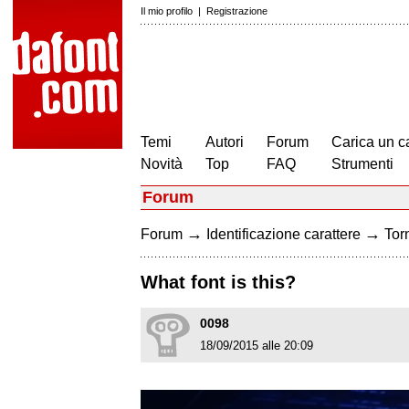
Il mio profilo
|
Registrazione
Temi
Autori
Forum
Carica un c
Novità
Top
FAQ
Strumenti
Forum
→
→
Forum
Identificazione carattere
Torn
What font is this?
0098
18/09/2015 alle 20:09