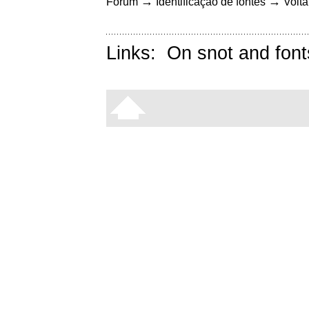
→
→
Fórum
Identificação de fontes
Volta
Links:
On snot and font