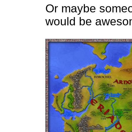
Or maybe someon
would be aweso