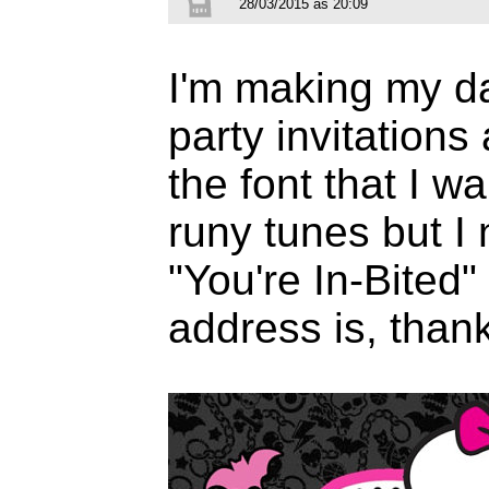
28/03/2015 às 20:09
I'm making my d
party invitations 
the font that I wa
runy tunes but I 
"You're In-Bited"
address is, than