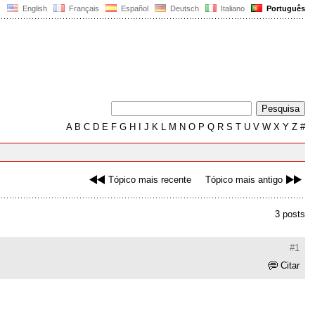
English
Français
Español
Deutsch
Italiano
Português
A
B
C
D
E
F
G
H
I
J
K
L
M
N
O
P
Q
R
S
T
U
V
W
X
Y
Z
#
Tópico mais recente
Tópico mais antigo
3 posts
#1
Citar