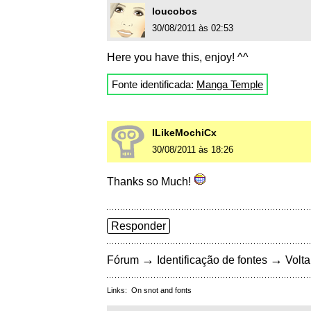
loucobos
30/08/2011 às 02:53
Here you have this, enjoy! ^^
Fonte identificada:
Manga Temple
ILikeMochiCx
30/08/2011 às 18:26
Thanks so Much!
Responder
→
→
Fórum
Identificação de fontes
Volta
Links:
On snot and fonts