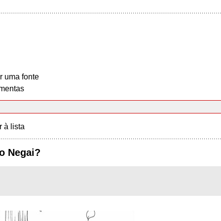
r uma fonte
mentas
r à lista
no Negai?