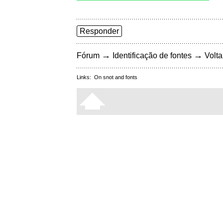
Responder
→
→
Fórum
Identificação de fontes
Volta
Links:
On snot and fonts