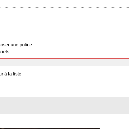
oser une police
ciels
r à la liste