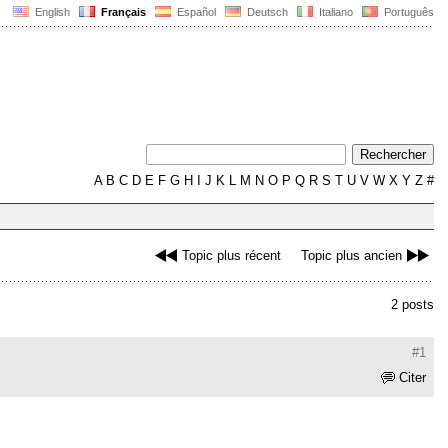
English
Français
Español
Deutsch
Italiano
Português
A
B
C
D
E
F
G
H
I
J
K
L
M
N
O
P
Q
R
S
T
U
V
W
X
Y
Z
#
Topic plus récent
Topic plus ancien
2 posts
#1
Citer