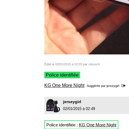
Édité le 02/01/2015 à 02:03 par rokooch
Police identifiée
KG One More Night
Suggérée par
jerseygirl
jerseygirl
02/01/2015 à 02:49
Police identifiée :
KG One More Night