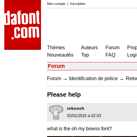
Mon compte
|
Inscription
Thèmes
Auteurs
Forum
Prop
Nouveautés
Top
FAQ
Logi
Forum
→
→
Forum
Identification de police
Retou
Please help
rokooch
02/01/2015 à 02:03
what is the oh my bowss font?