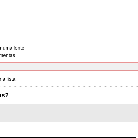
r uma fonte
mentas
r à lista
is?