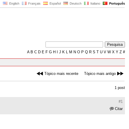
English
Français
Español
Deutsch
Italiano
Português
A
B
C
D
E
F
G
H
I
J
K
L
M
N
O
P
Q
R
S
T
U
V
W
X
Y
Z
#
Tópico mais recente
Tópico mais antigo
1 post
#1
Citar