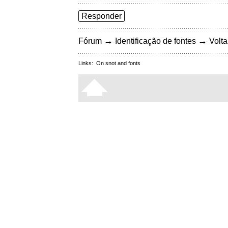
Responder
→
→
Fórum
Identificação de fontes
Volta
Links:
On snot and fonts