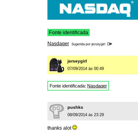
Fonte identificada
Nasdaqer
Sugerida por
jerseygirl
jerseygirl
07/09/2014 às 00:49
Fonte identificada:
Nasdaqer
pushks
08/09/2014 às 23:29
thanks alot