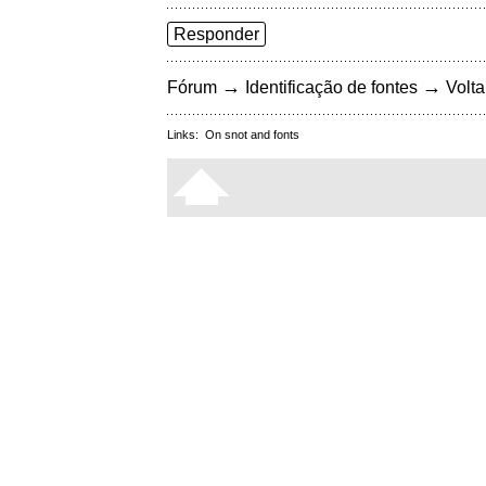
Responder
→
→
Fórum
Identificação de fontes
Volta
Links:
On snot and fonts