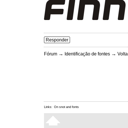
Responder
→
→
Fórum
Identificação de fontes
Volta
Links:
On snot and fonts