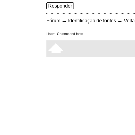
Responder
→
→
Fórum
Identificação de fontes
Volta
Links:
On snot and fonts