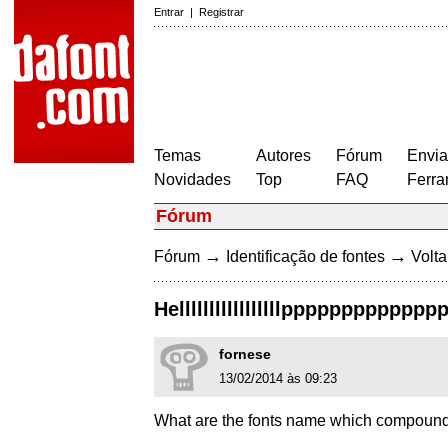
Entrar
|
Registrar
Temas
Autores
Fórum
Envia
Novidades
Top
FAQ
Ferra
Fórum
→
→
Fórum
Identificação de fontes
Volta
Helllllllllllllllllpppppppppppppp
fornese
13/02/2014 às 09:23
What are the fonts name which compound