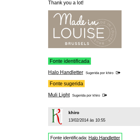
Thank you a lot!
Fonte identificada
Halo Handletter
Sugerida por
khiro
Fonte sugerida
Muli Light
Sugerida por
khiro
khiro
13/02/2014 às 10:55
Fonte identificada:
Halo Handletter