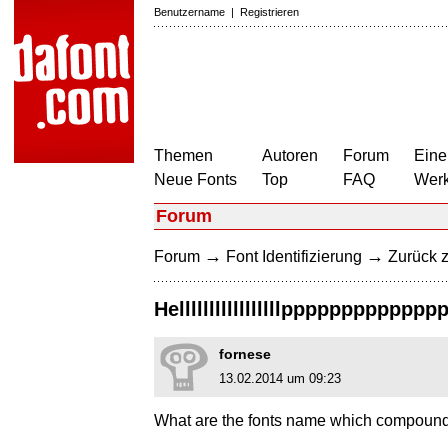
Benutzername
|
Registrieren
Themen
Autoren
Forum
Eine
Neue Fonts
Top
FAQ
Wer
Forum
→
→
Forum
Font Identifizierung
Zurück z
Helllllllllllllllllpppppppppppppp
fornese
13.02.2014 um 09:23
What are the fonts name which compound