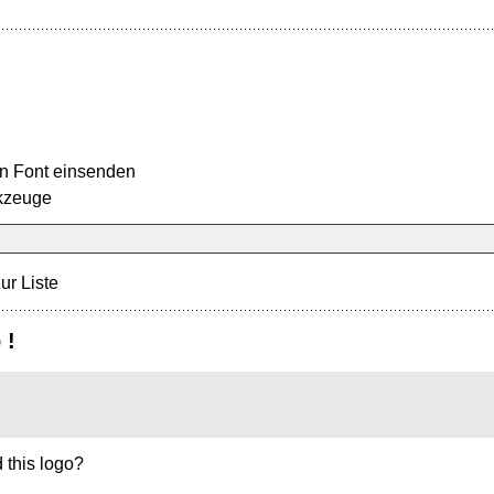
n Font einsenden
kzeuge
ur Liste
 !
 this logo?