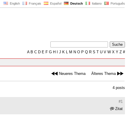
English
Français
Español
Deutsch
Italiano
Português
A
B
C
D
E
F
G
H
I
J
K
L
M
N
O
P
Q
R
S
T
U
V
W
X
Y
Z
#
Neueres Thema
Älteres Thema
4 posts
#1
Zitat