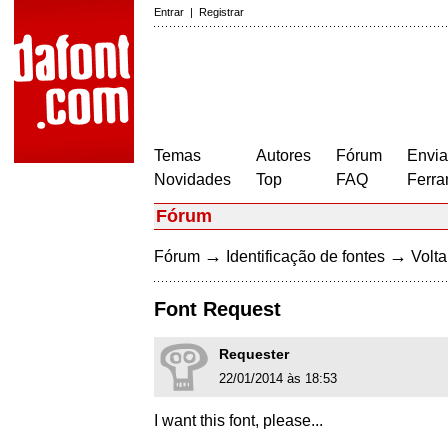
Entrar
|
Registrar
Temas
Autores
Fórum
Envia
Novidades
Top
FAQ
Ferra
Fórum
→
→
Fórum
Identificação de fontes
Volta
Font Request
Requester
22/01/2014 às 18:53
I want this font, please...