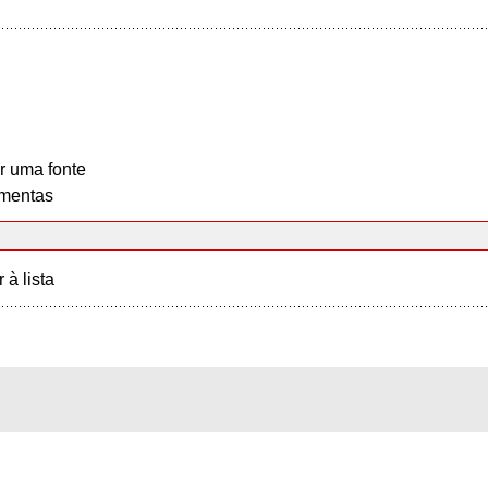
r uma fonte
mentas
r à lista