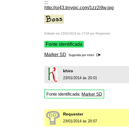
:::
http://oi43.tinypic.com/1zz2i9w.jpg
Editado em 23/01/2014 às 17:04 por Requester
Fonte identificada
Marker SD
Sugerida por
khiro
khiro
23/01/2014 às 20:01
Fonte identificada:
Marker SD
Requester
23/01/2014 às 20:07