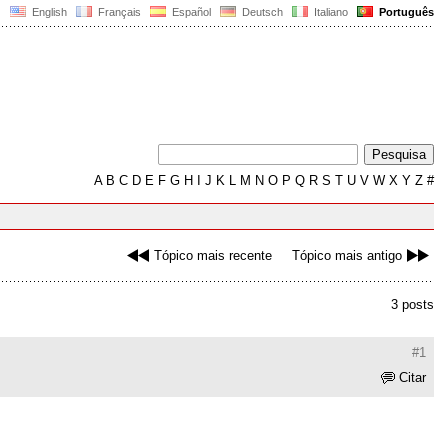
English
Français
Español
Deutsch
Italiano
Português
A
B
C
D
E
F
G
H
I
J
K
L
M
N
O
P
Q
R
S
T
U
V
W
X
Y
Z
#
Tópico mais recente
Tópico mais antigo
3 posts
#1
Citar