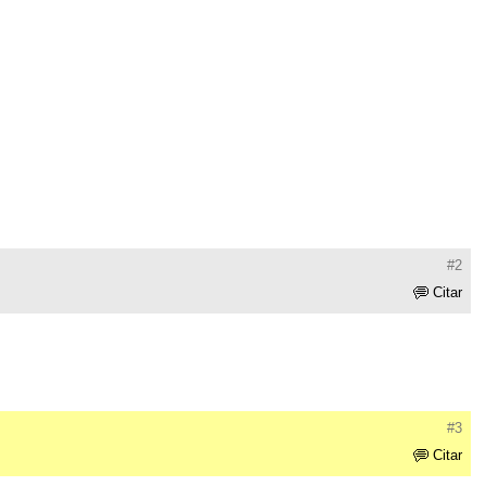
#2
Citar
#3
Citar