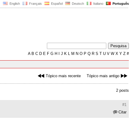
English
Français
Español
Deutsch
Italiano
Português
A
B
C
D
E
F
G
H
I
J
K
L
M
N
O
P
Q
R
S
T
U
V
W
X
Y
Z
#
Tópico mais recente
Tópico mais antigo
2 posts
#1
Citar