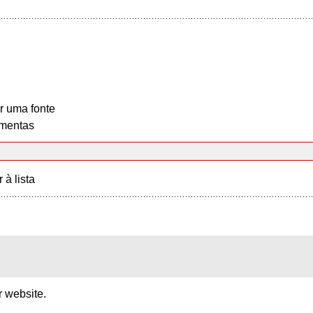
r uma fonte
mentas
r à lista
ar website.