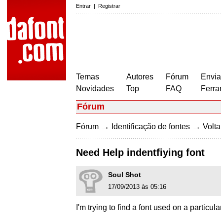
Entrar
|
Registrar
Temas
Autores
Fórum
Envia
Novidades
Top
FAQ
Ferra
Fórum
→
→
Fórum
Identificação de fontes
Volta
Need Help indentfiying font
Soul Shot
17/09/2013 às 05:16
I'm trying to find a font used on a particul