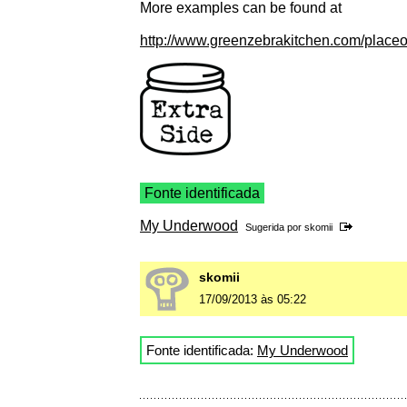
More examples can be found at
http://www.greenzebrakitchen.com/placeo
Fonte identificada
My Underwood
Sugerida por
skomii
skomii
17/09/2013 às 05:22
Fonte identificada:
My Underwood