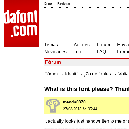
Entrar
|
Registrar
Temas
Autores
Fórum
Envia
Novidades
Top
FAQ
Ferra
Fórum
→
→
Fórum
Identificação de fontes
Volta
What is this font please? Than
manda0870
27/08/2013 às 05:44
It actually looks just handwritten to me 