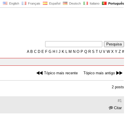
English
Français
Español
Deutsch
Italiano
Português
A
B
C
D
E
F
G
H
I
J
K
L
M
N
O
P
Q
R
S
T
U
V
W
X
Y
Z
#
Tópico mais recente
Tópico mais antigo
2 posts
#1
Citar