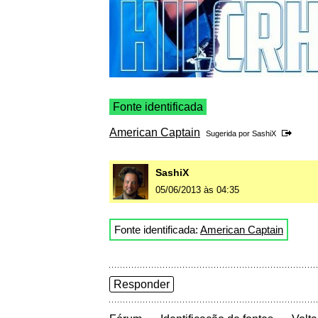
Fonte identificada
American Captain
Sugerida por
SashiX
SashiX
05/06/2013 às 04:35
Fonte identificada:
American Captain
Responder