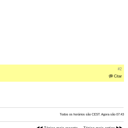
#2
Citar
Todos os horários são CEST. Agora são 07:43