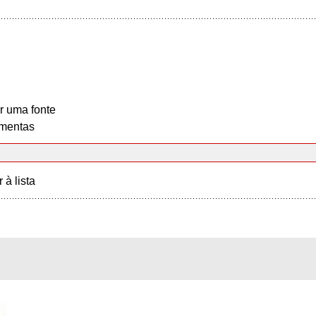
r uma fonte
mentas
r à lista