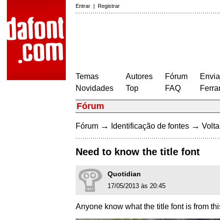
Entrar
|
Registrar
Temas
Autores
Fórum
Envia
Novidades
Top
FAQ
Ferra
Fórum
→
→
Fórum
Identificação de fontes
Volta
Need to know the title font
Quotidian
17/05/2013 às 20:45
Anyone know what the title font is from t