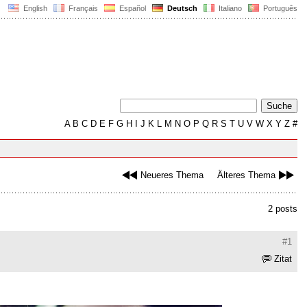
English
Français
Español
Deutsch
Italiano
Português
A
B
C
D
E
F
G
H
I
J
K
L
M
N
O
P
Q
R
S
T
U
V
W
X
Y
Z
#
Neueres Thema
Älteres Thema
2 posts
#1
Zitat