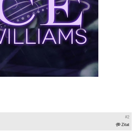
#2
Zitat