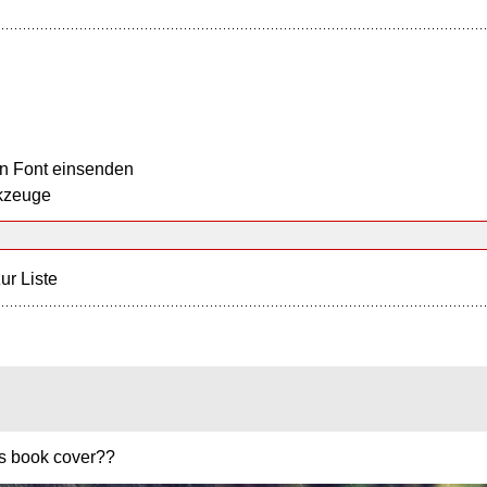
n Font einsenden
kzeuge
ur Liste
his book cover??