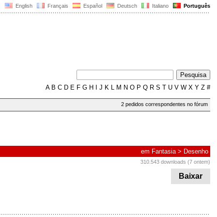
English
Français
Español
Deutsch
Italiano
Português
A
B
C
D
E
F
G
H
I
J
K
L
M
N
O
P
Q
R
S
T
U
V
W
X
Y
Z
#
2 pedidos correspondentes no fórum
em
Fantasia
>
Desenho
310.543 downloads (7 ontem)
Baixar