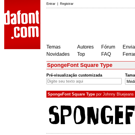
Entrar
|
Registrar
Temas
Autores
Fórum
Envia
Novidades
Top
FAQ
Ferra
SpongeFont Square Type
Pré-visualização customizada
Tama
SpongeFont Square Type
por
Johnny Bluejeans