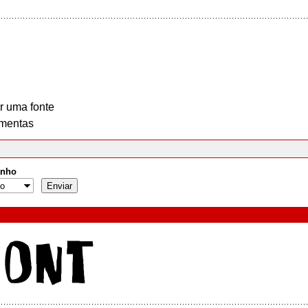
r uma fonte
mentas
nho