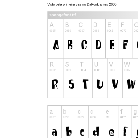
Visto pela primeira vez no DaFont: antes 2005
spongefont.ttf