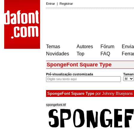
Entrar
|
Registrar
Temas
Autores
Fórum
Envia
Novidades
Top
FAQ
Ferra
SpongeFont Square Type
Pré-visualização customizada
Taman
SpongeFont Square Type
por
Johnny Bluejeans
spongefont.ttf