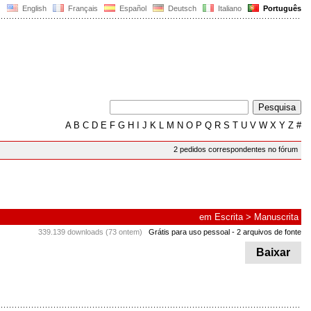
English
Français
Español
Deutsch
Italiano
Português
A
B
C
D
E
F
G
H
I
J
K
L
M
N
O
P
Q
R
S
T
U
V
W
X
Y
Z
#
2 pedidos correspondentes no fórum
em
Escrita
>
Manuscrita
339.139 downloads (73 ontem)
Grátis para uso pessoal
- 2 arquivos de fonte
Baixar