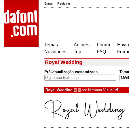
Entrar
|
Registrar
Temas
Autores
Fórum
Envia
Novidades
Top
FAQ
Ferra
Royal Wedding
Pré-visualização customizada
Tama
Royal Wedding
por
Nirmana Visual
à
€