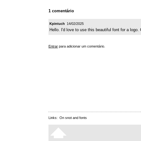
1 comentário
Kpintuch
14/02/2025
Hello. I'd love to use this beautiful font for a lo
Entrar
para adicionar um comentário.
Links:
On snot and fonts