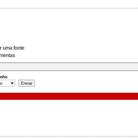
r uma fonte
mentas
nho