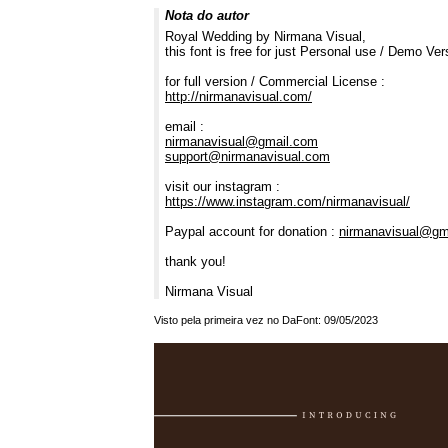
Nota do autor
Royal Wedding by Nirmana Visual,
this font is free for just Personal use / Demo Ver
for full version / Commercial License :
http://nirmanavisual.com/
email :
nirmanavisual@gmail.com
support@nirmanavisual.com
visit our instagram :
https://www.instagram.com/nirmanavisual/
Paypal account for donation :
nirmanavisual@gm
thank you!
Nirmana Visual
Visto pela primeira vez no DaFont: 09/05/2023