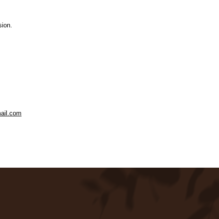
sion.
ail.com