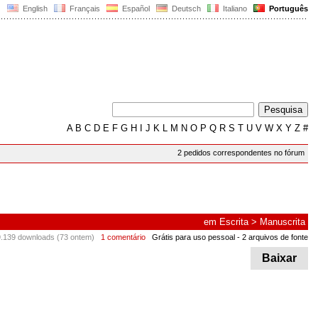
English
Français
Español
Deutsch
Italiano
Português
A
B
C
D
E
F
G
H
I
J
K
L
M
N
O
P
Q
R
S
T
U
V
W
X
Y
Z
#
2 pedidos correspondentes no fórum
em
Escrita
>
Manuscrita
.139 downloads (73 ontem)
1 comentário
Grátis para uso pessoal
- 2 arquivos de fonte
Baixar