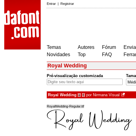
Entrar
|
Registrar
Temas
Autores
Fórum
Envia
Novidades
Top
FAQ
Ferra
Royal Wedding
Pré-visualização customizada
Tama
Royal Wedding
por
Nirmana Visual
à
€
RoyalWedding-Regular.ttf