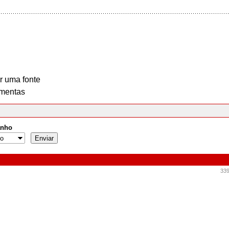
r uma fonte
mentas
nho
339