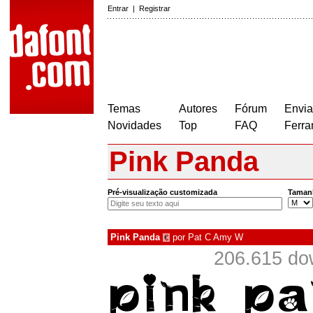
Entrar
|
Registrar
Temas
Autores
Fórum
Envia
Novidades
Top
FAQ
Ferra
Pink Panda
Pré-visualização customizada
Taman
Pink Panda
por
Pat C Amy W
€
206.615 do