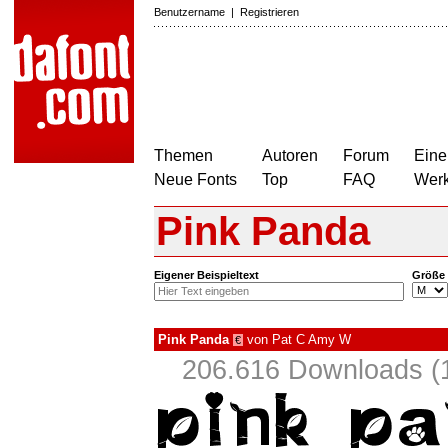
Benutzername
|
Registrieren
Themen
Autoren
Forum
Eine
Neue Fonts
Top
FAQ
Wer
Pink Panda
Eigener Beispieltext
Größe
Pink Panda
von
Pat C Amy W
€
206.616 Downloads (1