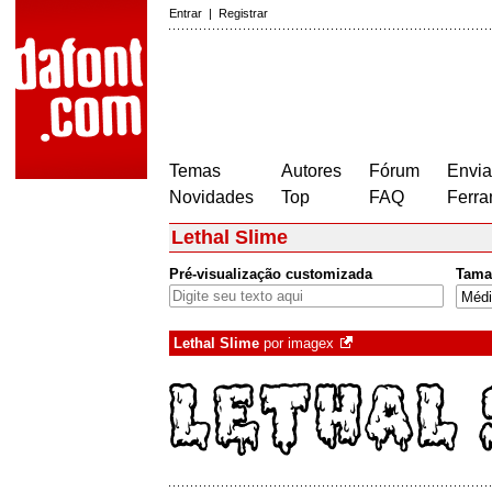
Entrar
|
Registrar
Temas
Autores
Fórum
Envia
Novidades
Top
FAQ
Ferra
Lethal Slime
Pré-visualização customizada
Tama
Lethal Slime
por
imagex