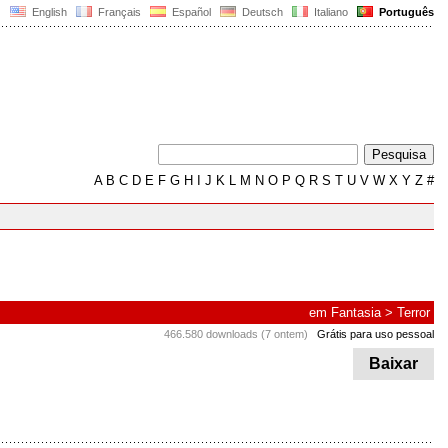
English
Français
Español
Deutsch
Italiano
Português
A
B
C
D
E
F
G
H
I
J
K
L
M
N
O
P
Q
R
S
T
U
V
W
X
Y
Z
#
em
Fantasia
>
Terror
466.580 downloads (7 ontem)
Grátis para uso pessoal
Baixar