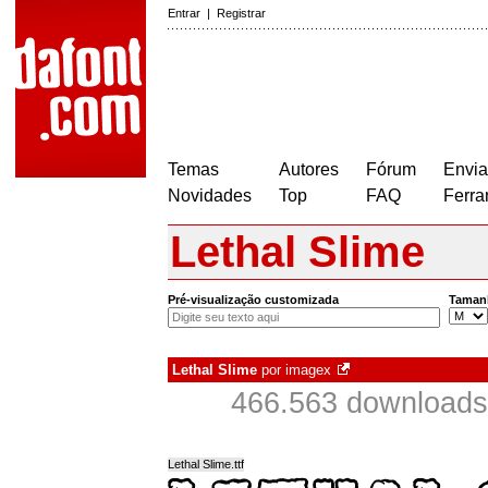
Entrar
|
Registrar
Temas
Autores
Fórum
Envia
Novidades
Top
FAQ
Ferra
Lethal Slime
Pré-visualização customizada
Taman
Lethal Slime
por
imagex
466.563 downloads
Lethal Slime.ttf