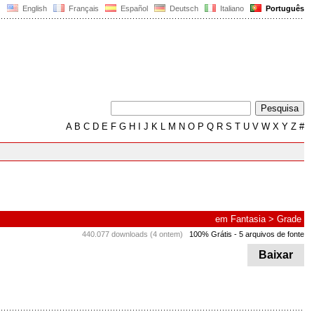
English
Français
Español
Deutsch
Italiano
Português
A
B
C
D
E
F
G
H
I
J
K
L
M
N
O
P
Q
R
S
T
U
V
W
X
Y
Z
#
em
Fantasia
>
Grade
440.077 downloads (4 ontem)
100% Grátis
- 5 arquivos de fonte
Baixar