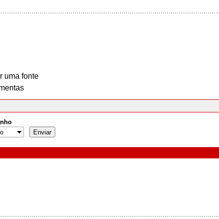
r uma fonte
mentas
nho