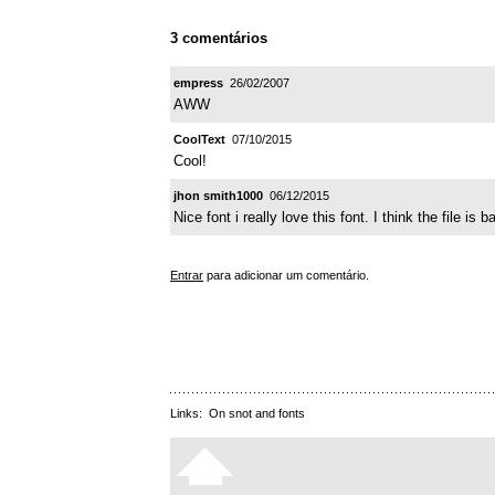
3 comentários
empress
26/02/2007
AWW
CoolText
07/10/2015
Cool!
jhon smith1000
06/12/2015
Nice font i really love this font. I think the file i
Entrar
para adicionar um comentário.
Links:
On snot and fonts