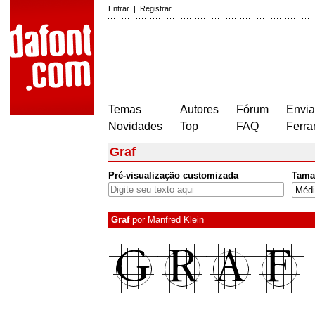
Entrar
|
Registrar
Temas
Autores
Fórum
Envia
Novidades
Top
FAQ
Ferra
Graf
Pré-visualização customizada
Tama
Graf
por
Manfred Klein