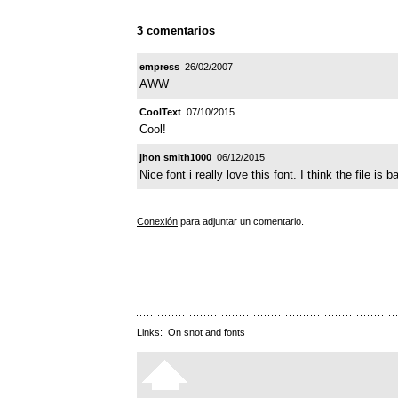
3 comentarios
empress
26/02/2007
AWW
CoolText
07/10/2015
Cool!
jhon smith1000
06/12/2015
Nice font i really love this font. I think the file i
Conexión
para adjuntar un comentario.
Links:
On snot and fonts