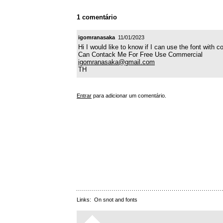
1 comentário
igomranasaka
11/01/2023
Hi I would like to know if I can use the font with 
Can Contack Me For Free Use Commercial
igomranasaka@gmail.com
TH
Entrar
para adicionar um comentário.
Links:
On snot and fonts