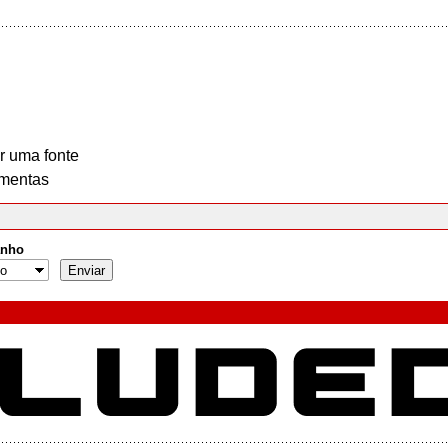
r uma fonte
mentas
nho