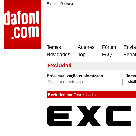
Entrar
|
Registrar
Temas
Autores
Fórum
Envia
Novidades
Top
FAQ
Ferra
Excluded
Pré-visualização customizada
Tama
Excluded
por
Foyez Uddin