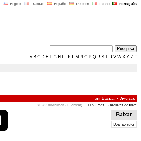
English
Français
Español
Deutsch
Italiano
Português
A
B
C
D
E
F
G
H
I
J
K
L
M
N
O
P
Q
R
S
T
U
V
W
X
Y
Z
#
em
Básica
>
Diversas
81.283 downloads (19 ontem)
100% Grátis
- 2 arquivos de fonte
Baixar
Doar ao autor