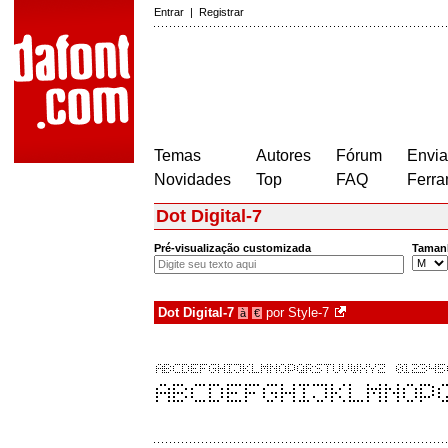
Entrar
|
Registrar
Temas
Autores
Fórum
Envia
Novidades
Top
FAQ
Ferra
Dot Digital-7
Pré-visualização customizada
Taman
Dot Digital-7
por
Style-7
à
€