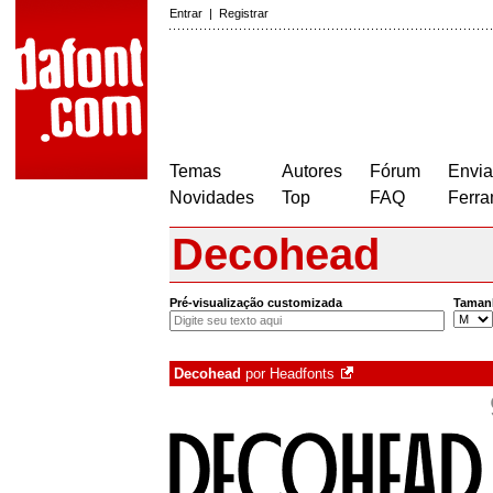
Entrar
|
Registrar
Temas
Autores
Fórum
Envia
Novidades
Top
FAQ
Ferra
Decohead
Pré-visualização customizada
Taman
Decohead
por
Headfonts